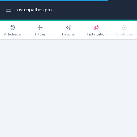
osteopathes.pro
Affichage
Filtres
Favoris
Installation
Contribuer
Pont-Saint-Martin
Détails
44860
6780 habitants
Débloquer les informations
Ostéopathes à Pont-Saint-Martin
xxxx
habitants/ostéo
Avec toi, la densité passe à
xxxx
Si on rajoute les villes à moins de 5km cela donne
xxxx
Avec les villes à moins de 10km cela donne
xxxx
Connectez-vous pour voir les annonces d'ostéopathes à
proximité.