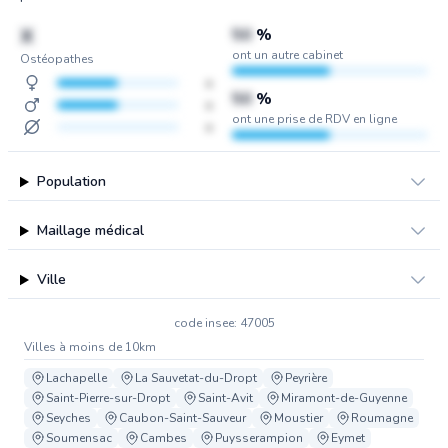
X
50
%
ont un autre cabinet
Ostéopathes
x
50
%
x
ont une prise de RDV en ligne
x
Population
Maillage médical
Ville
code insee: 47005
Villes à moins de 10km
Lachapelle
La Sauvetat-du-Dropt
Peyrière
Saint-Pierre-sur-Dropt
Saint-Avit
Miramont-de-Guyenne
Seyches
Caubon-Saint-Sauveur
Moustier
Roumagne
Soumensac
Cambes
Puysserampion
Eymet