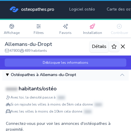
osteopathes.pro
Logiciel ostéo
Carte des os
Affichage
Filtres
Favoris
Installation
Contribuer
Allemans-du-Dropt
Détails
47800
489 habitants
Débloquer les informations
Ostéopathes à Allemans-du-Dropt
xxxx
habitants/ostéo
Avec toi, la densité passe à
xxxx
Si on rajoute les villes à moins de 5km cela donne
xxxx
Avec les villes à moins de 10km cela donne
xxxx
Connectez-vous pour voir les annonces d'ostéopathes à
proximité.