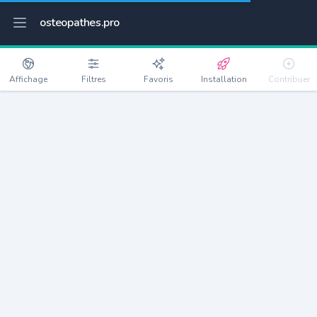
osteopathes.pro
Affichage
Filtres
Favoris
Installation
Contribuer
Lachapelle
Détails
47350
99 habitants
Débloquer les informations
Ostéopathes à Lachapelle
xxxx
habitants/ostéo
Avec toi, la densité passe à
xxxx
Si on rajoute les villes à moins de 5km cela donne
xxxx
Avec les villes à moins de 10km cela donne
xxxx
Connectez-vous pour voir les annonces d'ostéopathes à
proximité.