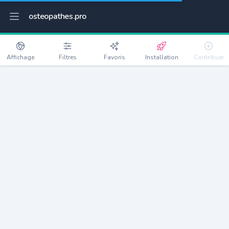
osteopathes.pro
Affichage
Filtres
Favoris
Installation
Contribuer
Gimouille
Détails
58470
426 habitants
Débloquer les informations
Ostéopathes à Gimouille
xxxx
habitants/ostéo
Avec toi, la densité passe à
xxxx
Si on rajoute les villes à moins de 5km cela donne
xxxx
Avec les villes à moins de 10km cela donne
xxxx
Connectez-vous pour voir les annonces d'ostéopathes à
proximité.