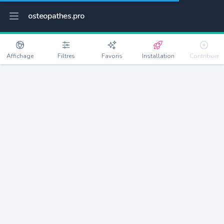
osteopathes.pro
Affichage
Filtres
Favoris
Installation
Contribuer
Montigny-aux-Amognes
Détails
58130
642 habitants
Débloquer les informations
Ostéopathes à Montigny-aux-Amognes
xxxx
habitants/ostéo
Avec toi, la densité passe à
xxxx
Si on rajoute les villes à moins de 5km cela donne
xxxx
Avec les villes à moins de 10km cela donne
xxxx
Connectez-vous pour voir les annonces d'ostéopathes à
proximité.