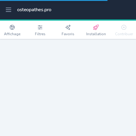
osteopathes.pro
Affichage
Filtres
Favoris
Installation
Contribuer
Nevers
Détails
58000
32830 habitants
Débloquer les informations
Ostéopathes à Nevers
xxxx
habitants/ostéo
Avec toi, la densité passe à
xxxx
Si on rajoute les villes à moins de 5km cela donne
xxxx
Avec les villes à moins de 10km cela donne
xxxx
Connectez-vous pour voir les annonces d'ostéopathes à
proximité.