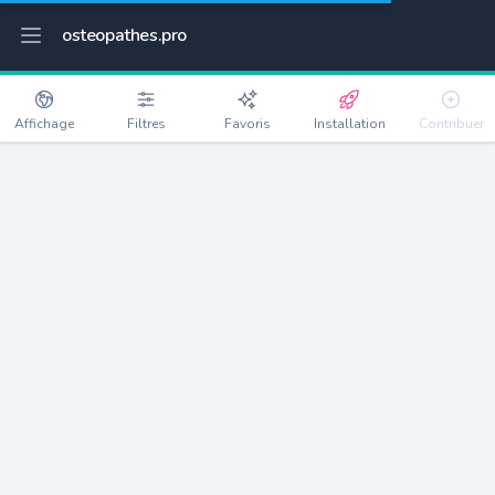
osteopathes.pro
Affichage
Filtres
Favoris
Installation
Contribuer
Sauvigny-les-Bois
Détails
58160
1420 habitants
Débloquer les informations
Ostéopathes à Sauvigny-les-Bois
xxxx
habitants/ostéo
Avec toi, la densité passe à
xxxx
Si on rajoute les villes à moins de 5km cela donne
xxxx
Avec les villes à moins de 10km cela donne
xxxx
Connectez-vous pour voir les annonces d'ostéopathes à
proximité.