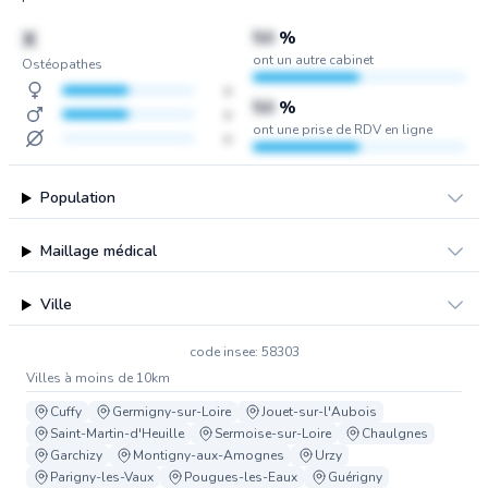
X
50
%
ont un autre cabinet
Ostéopathes
x
50
%
x
ont une prise de RDV en ligne
x
Population
Maillage médical
Ville
code insee: 58303
Villes à moins de 10km
Cuffy
Germigny-sur-Loire
Jouet-sur-l'Aubois
Saint-Martin-d'Heuille
Sermoise-sur-Loire
Chaulgnes
Garchizy
Montigny-aux-Amognes
Urzy
Parigny-les-Vaux
Pougues-les-Eaux
Guérigny