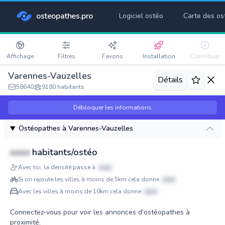
osteopathes.pro
Logiciel ostéo
Carte des os
Affichage
Filtres
Favoris
Installation
Contribuer
Varennes-Vauzelles
Détails
58640
9180 habitants
Débloquer les informations
Ostéopathes à Varennes-Vauzelles
xxxx
habitants/ostéo
Avec toi, la densité passe à
xxxx
Si on rajoute les villes à moins de 5km cela donne
xxxx
Avec les villes à moins de 10km cela donne
xxxx
Connectez-vous pour voir les annonces d'ostéopathes à
proximité.