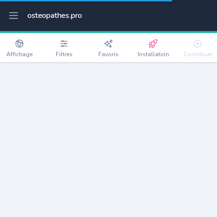
osteopathes.pro
Affichage
Filtres
Favoris
Installation
Contribuer
Boubiers
Détails
60240
393 habitants
Débloquer les informations
Ostéopathes à Boubiers
xxxx
habitants/ostéo
Avec toi, la densité passe à
xxxx
Si on rajoute les villes à moins de 5km cela donne
xxxx
Avec les villes à moins de 10km cela donne
xxxx
Connectez-vous pour voir les annonces d'ostéopathes à
proximité.