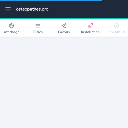
osteopathes.pro
Affichage
Filtres
Favoris
Installation
Contribuer
Lattainville
Détails
60240
170 habitants
Débloquer les informations
Ostéopathes à Lattainville
xxxx
habitants/ostéo
Avec toi, la densité passe à
xxxx
Si on rajoute les villes à moins de 5km cela donne
xxxx
Avec les villes à moins de 10km cela donne
xxxx
Connectez-vous pour voir les annonces d'ostéopathes à
proximité.