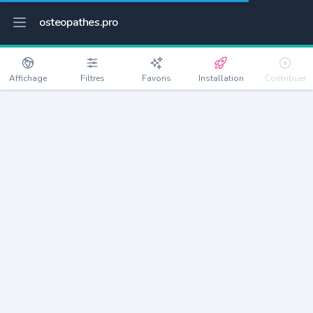
osteopathes.pro
Affichage
Filtres
Favoris
Installation
Contribuer
Lormaison
Détails
60110
1317 habitants
Débloquer les informations
Ostéopathes à Lormaison
xxxx
habitants/ostéo
Avec toi, la densité passe à
xxxx
Si on rajoute les villes à moins de 5km cela donne
xxxx
Avec les villes à moins de 10km cela donne
xxxx
Connectez-vous pour voir les annonces d'ostéopathes à
proximité.