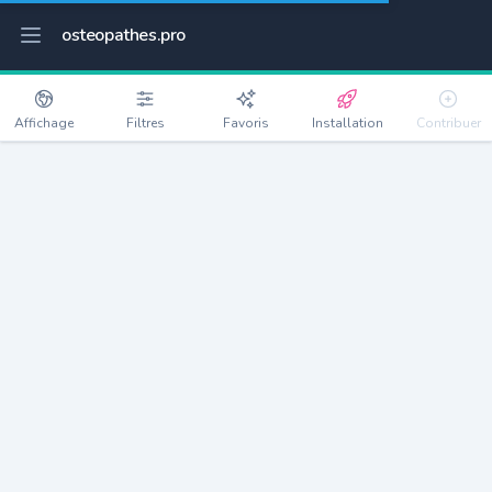
osteopathes.pro
Affichage
Filtres
Favoris
Installation
Contribuer
Parnes
Détails
60240
322 habitants
Débloquer les informations
Ostéopathes à Parnes
xxxx
habitants/ostéo
Avec toi, la densité passe à
xxxx
Si on rajoute les villes à moins de 5km cela donne
xxxx
Avec les villes à moins de 10km cela donne
xxxx
Connectez-vous pour voir les annonces d'ostéopathes à
proximité.