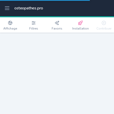
osteopathes.pro
Affichage
Filtres
Favoris
Installation
Contribuer
Lahonce
Détails
64990
2681 habitants
Débloquer les informations
Ostéopathes à Lahonce
xxxx
habitants/ostéo
Avec toi, la densité passe à
xxxx
Si on rajoute les villes à moins de 5km cela donne
xxxx
Avec les villes à moins de 10km cela donne
xxxx
Connectez-vous pour voir les annonces d'ostéopathes à
proximité.