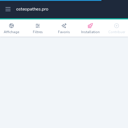
osteopathes.pro
Affichage
Filtres
Favoris
Installation
Contribuer
Lée
Détails
64320
1261 habitants
Débloquer les informations
Ostéopathes à Lée
xxxx
habitants/ostéo
Avec toi, la densité passe à
xxxx
Si on rajoute les villes à moins de 5km cela donne
xxxx
Avec les villes à moins de 10km cela donne
xxxx
Connectez-vous pour voir les annonces d'ostéopathes à
proximité.