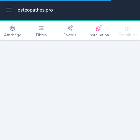
osteopathes.pro
Affichage
Filtres
Favoris
Installation
Contribuer
Meillon
Détails
64510
943 habitants
Débloquer les informations
Ostéopathes à Meillon
xxxx
habitants/ostéo
Avec toi, la densité passe à
xxxx
Si on rajoute les villes à moins de 5km cela donne
xxxx
Avec les villes à moins de 10km cela donne
xxxx
Connectez-vous pour voir les annonces d'ostéopathes à
proximité.