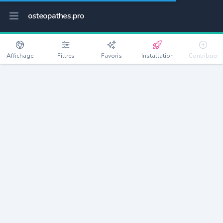
osteopathes.pro
Affichage
Filtres
Favoris
Installation
Contribuer
Mouguerre
Détails
64990
5291 habitants
Débloquer les informations
Ostéopathes à Mouguerre
xxxx
habitants/ostéo
Avec toi, la densité passe à
xxxx
Si on rajoute les villes à moins de 5km cela donne
xxxx
Avec les villes à moins de 10km cela donne
xxxx
Connectez-vous pour voir les annonces d'ostéopathes à
proximité.