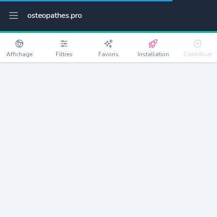
osteopathes.pro
Affichage
Filtres
Favoris
Installation
Contribuer
Poey-de-Lescar
Détails
64230
1821 habitants
Débloquer les informations
Ostéopathes à Poey-de-Lescar
xxxx
habitants/ostéo
Avec toi, la densité passe à
xxxx
Si on rajoute les villes à moins de 5km cela donne
xxxx
Avec les villes à moins de 10km cela donne
xxxx
Connectez-vous pour voir les annonces d'ostéopathes à
proximité.