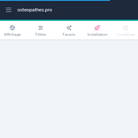
osteopathes.pro
Affichage
Filtres
Favoris
Installation
Contribuer
Saint-Jammes
Détails
64160
625 habitants
Débloquer les informations
Ostéopathes à Saint-Jammes
xxxx
habitants/ostéo
Avec toi, la densité passe à
xxxx
Si on rajoute les villes à moins de 5km cela donne
xxxx
Avec les villes à moins de 10km cela donne
xxxx
Connectez-vous pour voir les annonces d'ostéopathes à
proximité.