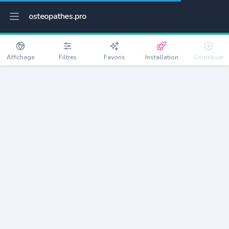
osteopathes.pro
Affichage
Filtres
Favoris
Installation
Contribuer
Sauvagnon
Détails
64230
3484 habitants
Débloquer les informations
Ostéopathes à Sauvagnon
xxxx
habitants/ostéo
Avec toi, la densité passe à
xxxx
Si on rajoute les villes à moins de 5km cela donne
xxxx
Avec les villes à moins de 10km cela donne
xxxx
Connectez-vous pour voir les annonces d'ostéopathes à
proximité.