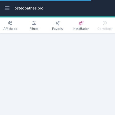
osteopathes.pro
Affichage
Filtres
Favoris
Installation
Contribuer
Baldersheim
Détails
68390
2607 habitants
Débloquer les informations
Ostéopathes à Baldersheim
xxxx
habitants/ostéo
Avec toi, la densité passe à
xxxx
Si on rajoute les villes à moins de 5km cela donne
xxxx
Avec les villes à moins de 10km cela donne
xxxx
Connectez-vous pour voir les annonces d'ostéopathes à
proximité.