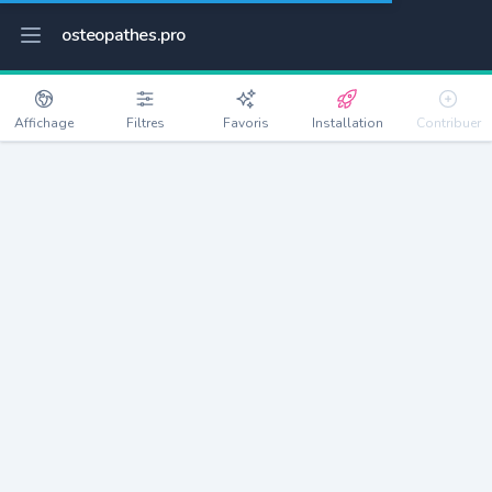
osteopathes.pro
Affichage
Filtres
Favoris
Installation
Contribuer
Hartmannswiller
Détails
68500
657 habitants
Débloquer les informations
Ostéopathes à Hartmannswiller
xxxx
habitants/ostéo
Avec toi, la densité passe à
xxxx
Si on rajoute les villes à moins de 5km cela donne
xxxx
Avec les villes à moins de 10km cela donne
xxxx
Connectez-vous pour voir les annonces d'ostéopathes à
proximité.