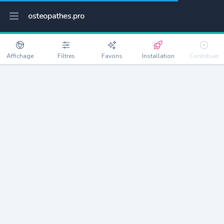
osteopathes.pro
Affichage
Filtres
Favoris
Installation
Contribuer
Valdieu-Lutran
Détails
68210
427 habitants
Débloquer les informations
Ostéopathes à Valdieu-Lutran
xxxx
habitants/ostéo
Avec toi, la densité passe à
xxxx
Si on rajoute les villes à moins de 5km cela donne
xxxx
Avec les villes à moins de 10km cela donne
xxxx
Connectez-vous pour voir les annonces d'ostéopathes à
proximité.