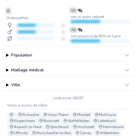
X
50
%
ont un autre cabinet
Ostéopathes
x
50
%
x
ont une prise de RDV en ligne
x
Population
Maillage médical
Ville
code insee: 68267
Villes à moins de 10km
Richwiller
Vieux-Thann
Pfastatt
Mulhouse
Kingersheim
Brunstatt
Staffelfelden
Lutterbach
Aspach-le-Haut
Spechbach
Hochstatt
Heimsbrunn
Uffholtz
Morschwiller-le-Bas
Cernay
Wittenheim