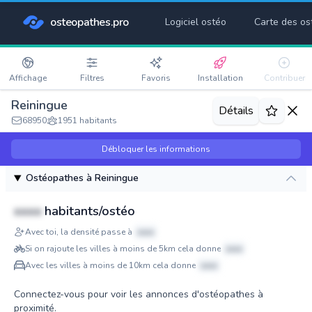
osteopathes.pro
Logiciel ostéo
Carte des os
Affichage
Filtres
Favoris
Installation
Contribuer
Reiningue
Détails
68950
1951 habitants
Débloquer les informations
Ostéopathes à Reiningue
xxxx
habitants/ostéo
Avec toi, la densité passe à
xxxx
Si on rajoute les villes à moins de 5km cela donne
xxxx
Avec les villes à moins de 10km cela donne
xxxx
Connectez-vous pour voir les annonces d'ostéopathes à
proximité.