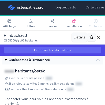
osteopathes.pro
Logiciel ostéo
Carte des os
Affichage
Filtres
Favoris
Installation
Contribuer
Rimbachzell
Détails
68500
192 habitants
Débloquer les informations
Ostéopathes à Rimbachzell
xxxx
habitants/ostéo
Avec toi, la densité passe à
xxxx
Si on rajoute les villes à moins de 5km cela donne
xxxx
Avec les villes à moins de 10km cela donne
xxxx
Connectez-vous pour voir les annonces d'ostéopathes à
proximité.