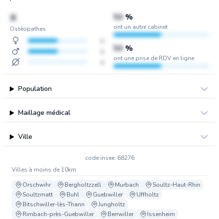
X
50
%
ont un autre cabinet
Ostéopathes
x
50
%
x
ont une prise de RDV en ligne
x
Population
Maillage médical
Ville
code insee: 68276
Villes à moins de 10km
Orschwihr
Bergholtzzell
Murbach
Soultz-Haut-Rhin
Soultzmatt
Buhl
Guebwiller
Uffholtz
Bitschwiller-lès-Thann
Jungholtz
Rimbach-près-Guebwiller
Berrwiller
Issenheim