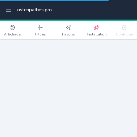
osteopathes.pro
Affichage
Filtres
Favoris
Installation
Contribuer
Saint-Cosme
Détails
68210
79 habitants
Débloquer les informations
Ostéopathes à Saint-Cosme
xxxx
habitants/ostéo
Avec toi, la densité passe à
xxxx
Si on rajoute les villes à moins de 5km cela donne
xxxx
Avec les villes à moins de 10km cela donne
xxxx
Connectez-vous pour voir les annonces d'ostéopathes à
proximité.