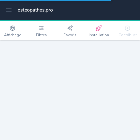
osteopathes.pro
Affichage
Filtres
Favoris
Installation
Contribuer
Saint-Ulrich
Détails
68210
308 habitants
Débloquer les informations
Ostéopathes à Saint-Ulrich
xxxx
habitants/ostéo
Avec toi, la densité passe à
xxxx
Si on rajoute les villes à moins de 5km cela donne
xxxx
Avec les villes à moins de 10km cela donne
xxxx
Connectez-vous pour voir les annonces d'ostéopathes à
proximité.