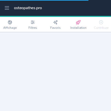
osteopathes.pro
Affichage
Filtres
Favoris
Installation
Contribuer
Sickert
Détails
68290
329 habitants
Débloquer les informations
Ostéopathes à Sickert
xxxx
habitants/ostéo
Avec toi, la densité passe à
xxxx
Si on rajoute les villes à moins de 5km cela donne
xxxx
Avec les villes à moins de 10km cela donne
xxxx
Connectez-vous pour voir les annonces d'ostéopathes à
proximité.