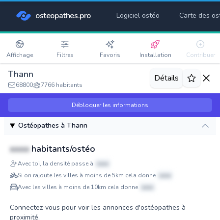
osteopathes.pro
Logiciel ostéo
Carte des os
Affichage
Filtres
Favoris
Installation
Contribuer
Thann
Détails
68800
7766 habitants
Débloquer les informations
Ostéopathes à Thann
xxxx
habitants/ostéo
Avec toi, la densité passe à
xxxx
Si on rajoute les villes à moins de 5km cela donne
xxxx
Avec les villes à moins de 10km cela donne
xxxx
Connectez-vous pour voir les annonces d'ostéopathes à
proximité.