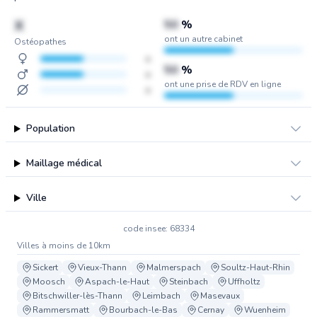
X
50
%
ont un autre cabinet
Ostéopathes
x
50
%
x
ont une prise de RDV en ligne
x
Population
Maillage médical
Ville
code insee: 68334
Villes à moins de 10km
Sickert
Vieux-Thann
Malmerspach
Soultz-Haut-Rhin
Moosch
Aspach-le-Haut
Steinbach
Uffholtz
Bitschwiller-lès-Thann
Leimbach
Masevaux
Rammersmatt
Bourbach-le-Bas
Cernay
Wuenheim