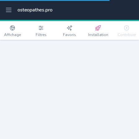
osteopathes.pro
Affichage
Filtres
Favoris
Installation
Contribuer
Wittenheim
Détails
68270
15262 habitants
Débloquer les informations
Ostéopathes à Wittenheim
xxxx
habitants/ostéo
Avec toi, la densité passe à
xxxx
Si on rajoute les villes à moins de 5km cela donne
xxxx
Avec les villes à moins de 10km cela donne
xxxx
Connectez-vous pour voir les annonces d'ostéopathes à
proximité.