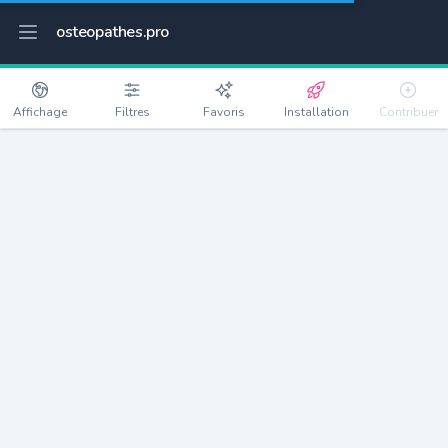
osteopathes.pro
Affichage
Filtres
Favoris
Installation
Contribuer
Caluire-et-Cuire
Détails
69300
43572 habitants
Débloquer les informations
Ostéopathes à Caluire-et-Cuire
xxxx
habitants/ostéo
Avec toi, la densité passe à
xxxx
Si on rajoute les villes à moins de 5km cela donne
xxxx
Avec les villes à moins de 10km cela donne
xxxx
Connectez-vous pour voir les annonces d'ostéopathes à
proximité.