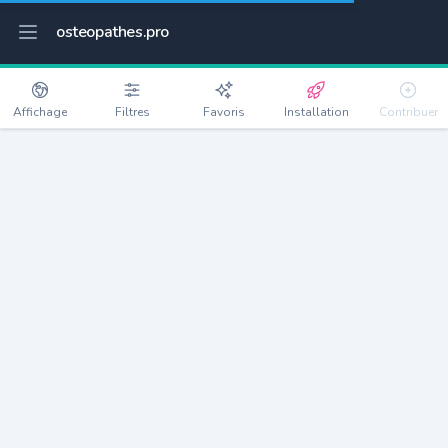
osteopathes.pro
Affichage
Filtres
Favoris
Installation
Contribuer
Irigny
Détails
69540
8867 habitants
Débloquer les informations
Ostéopathes à Irigny
xxxx
habitants/ostéo
Avec toi, la densité passe à
xxxx
Si on rajoute les villes à moins de 5km cela donne
xxxx
Avec les villes à moins de 10km cela donne
xxxx
Connectez-vous pour voir les annonces d'ostéopathes à
proximité.