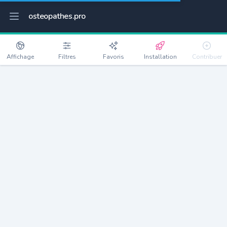
osteopathes.pro
Affichage
Filtres
Favoris
Installation
Contribuer
Oullins
Détails
69600
37628 habitants
Débloquer les informations
Ostéopathes à Oullins
xxxx
habitants/ostéo
Avec toi, la densité passe à
xxxx
Si on rajoute les villes à moins de 5km cela donne
xxxx
Avec les villes à moins de 10km cela donne
xxxx
Connectez-vous pour voir les annonces d'ostéopathes à
proximité.