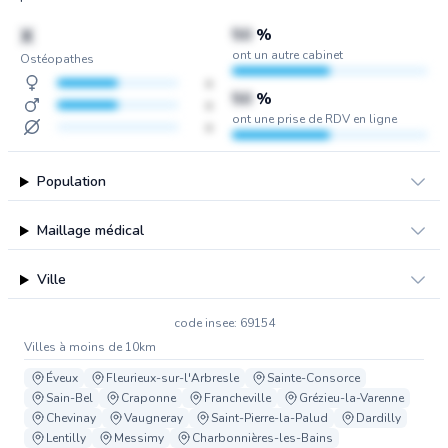
X
50
%
ont un autre cabinet
Ostéopathes
x
50
%
x
ont une prise de RDV en ligne
x
Population
Maillage médical
Ville
code insee: 69154
Villes à moins de 10km
Éveux
Fleurieux-sur-l'Arbresle
Sainte-Consorce
Sain-Bel
Craponne
Francheville
Grézieu-la-Varenne
Chevinay
Vaugneray
Saint-Pierre-la-Palud
Dardilly
Lentilly
Messimy
Charbonnières-les-Bains