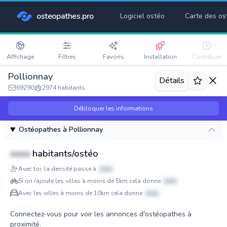
osteopathes.pro
Logiciel ostéo
Carte des os
Affichage
Filtres
Favoris
Installation
Contribuer
Pollionnay
Détails
69290
2974 habitants
Débloquer les informations
Ostéopathes à Pollionnay
xxxx
habitants/ostéo
Avec toi, la densité passe à
xxxx
Si on rajoute les villes à moins de 5km cela donne
xxxx
Avec les villes à moins de 10km cela donne
xxxx
Connectez-vous pour voir les annonces d'ostéopathes à
proximité.