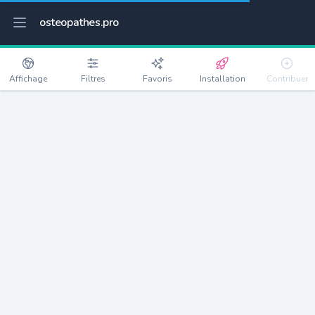
osteopathes.pro
Affichage
Filtres
Favoris
Installation
Contribuer
Saint-Genis-les-Ollières
Détails
69290
5300 habitants
Débloquer les informations
Ostéopathes à Saint-Genis-les-Ollières
xxxx
habitants/ostéo
Avec toi, la densité passe à
xxxx
Si on rajoute les villes à moins de 5km cela donne
xxxx
Avec les villes à moins de 10km cela donne
xxxx
Connectez-vous pour voir les annonces d'ostéopathes à
proximité.