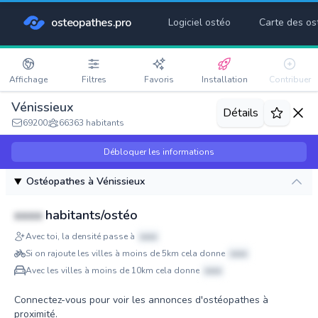
osteopathes.pro
Logiciel ostéo
Carte des os
Affichage
Filtres
Favoris
Installation
Contribuer
Vénissieux
Détails
69200
66363 habitants
Débloquer les informations
Ostéopathes à Vénissieux
xxxx
habitants/ostéo
Avec toi, la densité passe à
xxxx
Si on rajoute les villes à moins de 5km cela donne
xxxx
Avec les villes à moins de 10km cela donne
xxxx
Connectez-vous pour voir les annonces d'ostéopathes à
proximité.