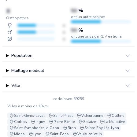
X
50
%
ont un autre cabinet
Ostéopathes
x
50
%
x
ont une prise de RDV en ligne
x
Population
Maillage médical
Ville
code insee: 69259
Villes à moins de 10km
Saint-Genis-Laval
Saint-Priest
Villeurbanne
Oullins
Corbas
Irigny
Pierre-Bénite
Solaize
La Mulatière
Saint-Symphorien-d'Ozon
Bron
Sainte-Foy-lès-Lyon
Mions
Lyon
Saint-Fons
Vaulx-en-Velin