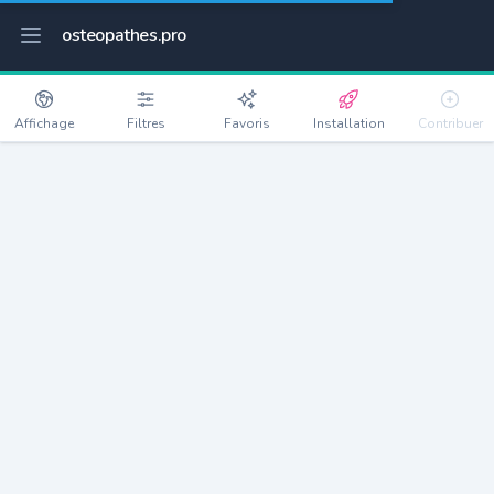
osteopathes.pro
Affichage
Filtres
Favoris
Installation
Contribuer
Feyzin
Détails
69320
9850 habitants
Débloquer les informations
Ostéopathes à Feyzin
xxxx
habitants/ostéo
Avec toi, la densité passe à
xxxx
Si on rajoute les villes à moins de 5km cela donne
xxxx
Avec les villes à moins de 10km cela donne
xxxx
Connectez-vous pour voir les annonces d'ostéopathes à
proximité.