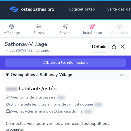
osteopathes.pro
Logiciel ostéo
Carte des os
Affichage
Filtres
Favoris
Installation
Contribuer
Sathonay-Village
Détails
69580
2423 habitants
Débloquer les informations
Ostéopathes à Sathonay-Village
xxxx
habitants/ostéo
Avec toi, la densité passe à
xxxx
Si on rajoute les villes à moins de 5km cela donne
xxxx
Avec les villes à moins de 10km cela donne
xxxx
Connectez-vous pour voir les annonces d'ostéopathes à
proximité.