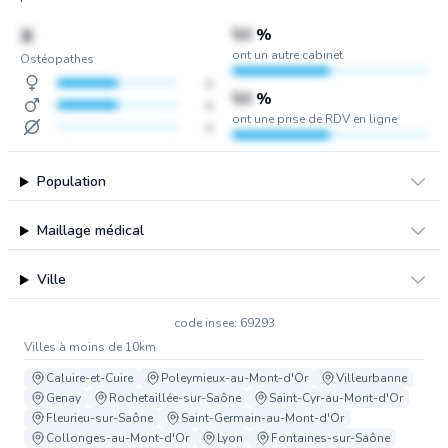
X
50
%
ont un autre cabinet
Ostéopathes
x
50
%
x
ont une prise de RDV en ligne
x
Population
Maillage médical
Ville
code insee: 69293
Villes à moins de 10km
Caluire-et-Cuire
Poleymieux-au-Mont-d'Or
Villeurbanne
Genay
Rochetaillée-sur-Saône
Saint-Cyr-au-Mont-d'Or
Fleurieu-sur-Saône
Saint-Germain-au-Mont-d'Or
Collonges-au-Mont-d'Or
Lyon
Fontaines-sur-Saône