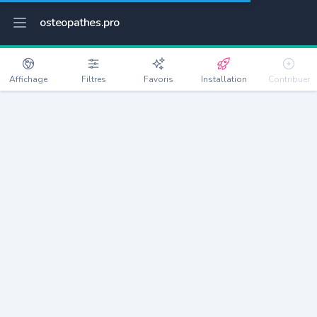
osteopathes.pro
Affichage
Filtres
Favoris
Installation
Contribuer
Crevans-et-la-Chapelle-lès-
Détails
Granges
70400
254 habitants
Débloquer les informations
Ostéopathes à Crevans-et-la-Chapelle-lès-Granges
xxxx
habitants/ostéo
Avec toi, la densité passe à
xxxx
Si on rajoute les villes à moins de 5km cela donne
xxxx
Avec les villes à moins de 10km cela donne
xxxx