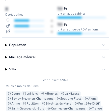
X
50
%
ont un autre cabinet
Ostéopathes
x
50
%
x
ont une prise de RDV en ligne
x
Population
Maillage médical
Ville
code insee: 72073
Villes à moins de 10km
Degré
Le Mans
Allonnes
La Milesse
Bernay-Neuvy-en-Champagne
Souligné-Flacé
Aigné
Amné
Rouillon
Étival-lès-le-Mans
Pruillé-le-Chétif
Saint-Georges-du-Bois
Crannes-en-Champagne
Trangé