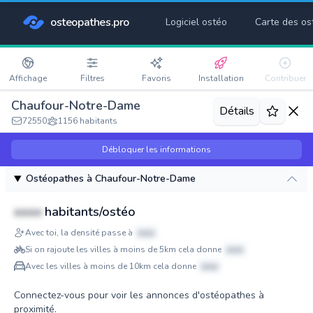
osteopathes.pro
Logiciel ostéo
Carte des os
Affichage
Filtres
Favoris
Installation
Contribuer
Chaufour-Notre-Dame
Détails
72550
1156 habitants
Débloquer les informations
Ostéopathes à Chaufour-Notre-Dame
xxxx
habitants/ostéo
Avec toi, la densité passe à
xxxx
Si on rajoute les villes à moins de 5km cela donne
xxxx
Avec les villes à moins de 10km cela donne
xxxx
Connectez-vous pour voir les annonces d'ostéopathes à
proximité.