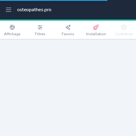
osteopathes.pro
Affichage
Filtres
Favoris
Installation
Contribuer
Chemiré-le-Gaudin
Détails
72210
995 habitants
Débloquer les informations
Ostéopathes à Chemiré-le-Gaudin
xxxx
habitants/ostéo
Avec toi, la densité passe à
xxxx
Si on rajoute les villes à moins de 5km cela donne
xxxx
Avec les villes à moins de 10km cela donne
xxxx
Connectez-vous pour voir les annonces d'ostéopathes à
proximité.