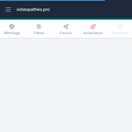
osteopathes.pro
Affichage
Filtres
Favoris
Installation
Contribuer
Fercé-sur-Sarthe
Détails
72430
580 habitants
Débloquer les informations
Ostéopathes à Fercé-sur-Sarthe
xxxx
habitants/ostéo
Avec toi, la densité passe à
xxxx
Si on rajoute les villes à moins de 5km cela donne
xxxx
Avec les villes à moins de 10km cela donne
xxxx
Connectez-vous pour voir les annonces d'ostéopathes à
proximité.