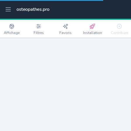
osteopathes.pro
Affichage
Filtres
Favoris
Installation
Contribuer
Montbizot
Détails
72380
1826 habitants
Débloquer les informations
Ostéopathes à Montbizot
xxxx
habitants/ostéo
Avec toi, la densité passe à
xxxx
Si on rajoute les villes à moins de 5km cela donne
xxxx
Avec les villes à moins de 10km cela donne
xxxx
Connectez-vous pour voir les annonces d'ostéopathes à
proximité.