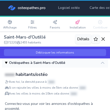
osteopathes.pro
Logiciel ostéo
Carte des os
Affichage
Filtres
Favoris
Installation
Contribuer
Saint-Mars-d'Outillé
Détails
72220
2455 habitants
Débloquer les informations
Ostéopathes à Saint-Mars-d'Outillé
xxxx
habitants/ostéo
Avec toi, la densité passe à
xxxx
Si on rajoute les villes à moins de 5km cela donne
xxxx
Avec les villes à moins de 10km cela donne
xxxx
Connectez-vous pour voir les annonces d'ostéopathes à
proximité.