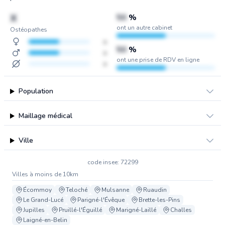
X
50
%
ont un autre cabinet
Ostéopathes
x
50
%
x
ont une prise de RDV en ligne
x
Population
Maillage médical
Ville
code insee: 72299
Villes à moins de 10km
Écommoy
Teloché
Mulsanne
Ruaudin
Le Grand-Lucé
Parigné-l'Évêque
Brette-les-Pins
Jupilles
Pruillé-l'Éguillé
Marigné-Laillé
Challes
Laigné-en-Belin