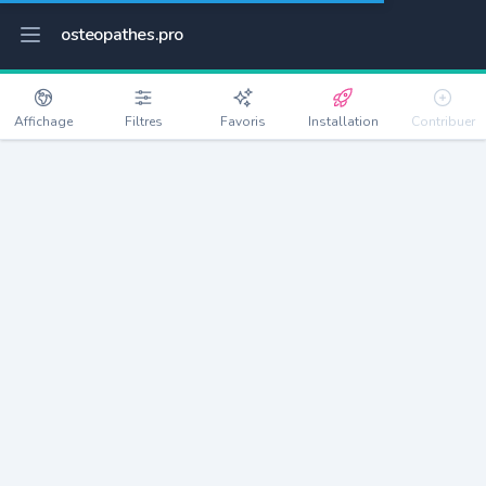
osteopathes.pro
Affichage
Filtres
Favoris
Installation
Contribuer
Saint-Mars-la-Brière
Détails
72470
2699 habitants
Débloquer les informations
Ostéopathes à Saint-Mars-la-Brière
xxxx
habitants/ostéo
Avec toi, la densité passe à
xxxx
Si on rajoute les villes à moins de 5km cela donne
xxxx
Avec les villes à moins de 10km cela donne
xxxx
Connectez-vous pour voir les annonces d'ostéopathes à
proximité.