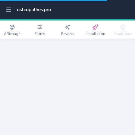
osteopathes.pro
Affichage
Filtres
Favoris
Installation
Contribuer
Saint-Ouen-en-Belin
Détails
72220
1324 habitants
Débloquer les informations
Ostéopathes à Saint-Ouen-en-Belin
xxxx
habitants/ostéo
Avec toi, la densité passe à
xxxx
Si on rajoute les villes à moins de 5km cela donne
xxxx
Avec les villes à moins de 10km cela donne
xxxx
Connectez-vous pour voir les annonces d'ostéopathes à
proximité.