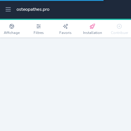
osteopathes.pro
Affichage
Filtres
Favoris
Installation
Contribuer
Souligné-Flacé
Détails
72210
657 habitants
Débloquer les informations
Ostéopathes à Souligné-Flacé
xxxx
habitants/ostéo
Avec toi, la densité passe à
xxxx
Si on rajoute les villes à moins de 5km cela donne
xxxx
Avec les villes à moins de 10km cela donne
xxxx
Connectez-vous pour voir les annonces d'ostéopathes à
proximité.