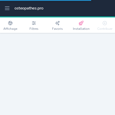
osteopathes.pro
Affichage
Filtres
Favoris
Installation
Contribuer
La Suze-sur-Sarthe
Détails
72210
4563 habitants
Débloquer les informations
Ostéopathes à La Suze-sur-Sarthe
xxxx
habitants/ostéo
Avec toi, la densité passe à
xxxx
Si on rajoute les villes à moins de 5km cela donne
xxxx
Avec les villes à moins de 10km cela donne
xxxx
Connectez-vous pour voir les annonces d'ostéopathes à
proximité.