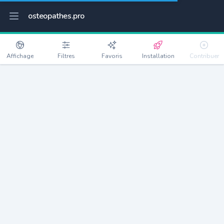
osteopathes.pro
Affichage
Filtres
Favoris
Installation
Contribuer
Teloché
Détails
72220
3053 habitants
Débloquer les informations
Ostéopathes à Teloché
xxxx
habitants/ostéo
Avec toi, la densité passe à
xxxx
Si on rajoute les villes à moins de 5km cela donne
xxxx
Avec les villes à moins de 10km cela donne
xxxx
Connectez-vous pour voir les annonces d'ostéopathes à
proximité.