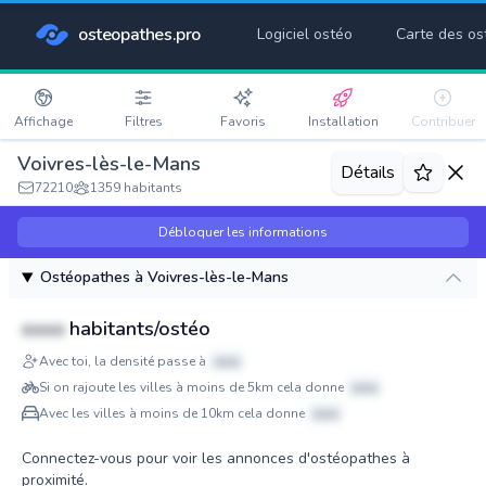
osteopathes.pro
Logiciel ostéo
Carte des os
Affichage
Filtres
Favoris
Installation
Contribuer
Voivres-lès-le-Mans
Détails
72210
1359 habitants
Débloquer les informations
Ostéopathes à Voivres-lès-le-Mans
xxxx
habitants/ostéo
Avec toi, la densité passe à
xxxx
Si on rajoute les villes à moins de 5km cela donne
xxxx
Avec les villes à moins de 10km cela donne
xxxx
Connectez-vous pour voir les annonces d'ostéopathes à
proximité.