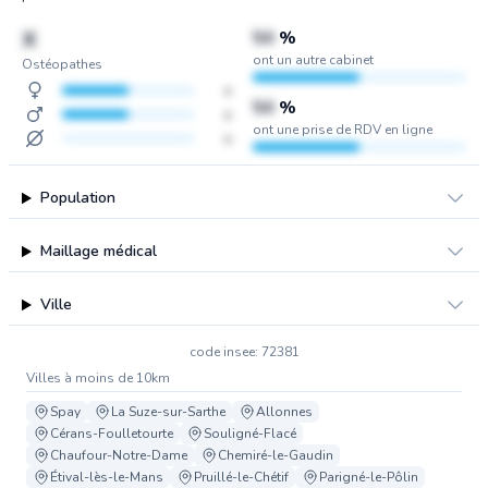
X
50
%
ont un autre cabinet
Ostéopathes
x
50
%
x
ont une prise de RDV en ligne
x
Population
Maillage médical
Ville
code insee: 72381
Villes à moins de 10km
Spay
La Suze-sur-Sarthe
Allonnes
Cérans-Foulletourte
Souligné-Flacé
Chaufour-Notre-Dame
Chemiré-le-Gaudin
Étival-lès-le-Mans
Pruillé-le-Chétif
Parigné-le-Pôlin