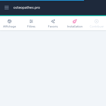
osteopathes.pro
Affichage
Filtres
Favoris
Installation
Contribuer
Saint-Jean-d'Arves
Détails
73530
270 habitants
Débloquer les informations
Ostéopathes à Saint-Jean-d'Arves
xxxx
habitants/ostéo
Avec toi, la densité passe à
xxxx
Si on rajoute les villes à moins de 5km cela donne
xxxx
Avec les villes à moins de 10km cela donne
xxxx
Connectez-vous pour voir les annonces d'ostéopathes à
proximité.